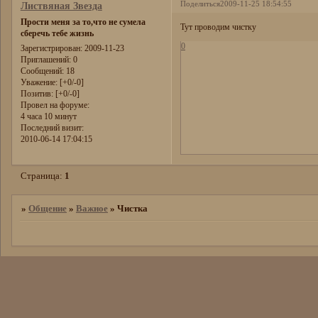
Поделиться
2009-11-25 18:54:55
Листвяная Звезда
Прости меня за то,что не сумела
Тут проводим чистку
сберечь тебе жизнь
0
Зарегистрирован
: 2009-11-23
Приглашений:
0
Сообщений:
18
Уважение:
[+0/-0]
Позитив:
[+0/-0]
Провел на форуме:
4 часа 10 минут
Последний визит:
2010-06-14 17:04:15
Страница:
1
»
Общение
»
Важное
»
Чистка